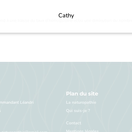
Cathy
pond à une baisse du taux d’hémoglobine et/ou une diminution du nombr
lobine est contenue dans les globules rouges. Elle permet le transport
Plan du site
ommandant Léandri
La naturopathie
s
Qui suis-je ?
Contact
Mentions légales