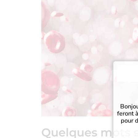
Bonjou
feront 
pour d
Quelques mots s