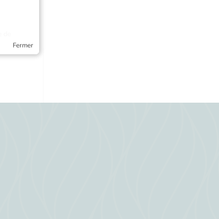
e de
 de
Fermer