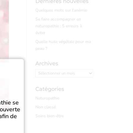
Dernières nouvelles
Quelques mots sur l’anémie
Se faire accompagner en
naturopathie : 5 erreurs à
éviter
Quelle huile végétale pour ma
peau ?
Archives
Archives
Catégories
Naturopathie
thie se
Non classé
couverte
afin de
Soins bien-être