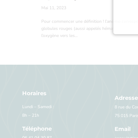
Mai 11, 2023
Pour commencer une définition ! l’anémie corres
globules rouges (aussi appelés hématies). L’hémog
l’oxygène vers les...
Horaires
Adresse
Lundi – Samedi :
8 rue du C
8h – 21h
75 015 Pari
Téléphone
Email
06 41 04 30 87