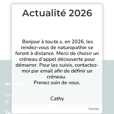
Archives
Actualité 2026
Catégories
Naturopathie
Non classé
Bonjour à tou.te.s, en 2026, les
Soins bien-être
rendez-vous de naturopathie se
feront à distance. Merci de choisir un
créneau d’appel découverte pour
démarrer. Pour les suivis, contactez-
moi par email afin de définir un
créneau.
Prenez soin de vous.
Horaires
Lundi – Samedi :
Cathy
8h – 21h
Fermer
Téléphone