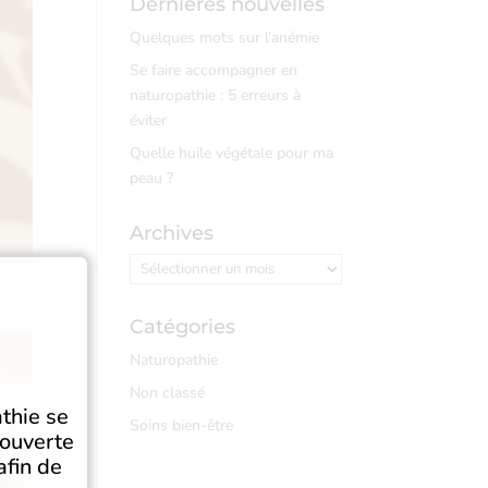
Dernières nouvelles
Quelques mots sur l’anémie
Se faire accompagner en
naturopathie : 5 erreurs à
éviter
Quelle huile végétale pour ma
peau ?
Archives
Archives
Catégories
Naturopathie
Non classé
thie se
Soins bien-être
couverte
afin de