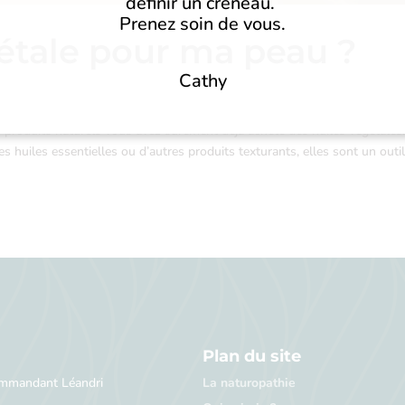
définir un créneau.
Prenez soin de vous.
gétale pour ma peau ?
Cathy
 produits naturels vous avez sûrement déjà acheté des huiles végétales
es huiles essentielles ou d’autres produits texturants, elles sont un outi
Plan du site
ommandant Léandri
La naturopathie