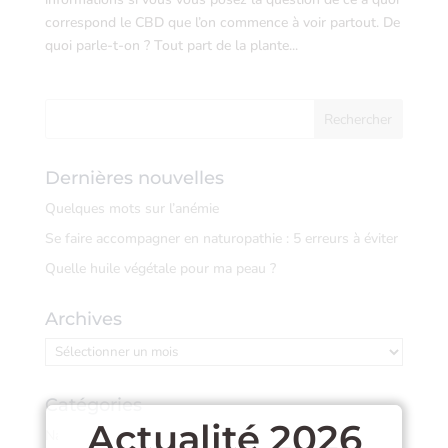
correspond le CBD que l’on commence à voir partout. De
quoi parle-t-on ? Tout part de la plante...
Dernières nouvelles
Quelques mots sur l’anémie
Se faire accompagner en naturopathie : 5 erreurs à éviter
Quelle huile végétale pour ma peau ?
Archives
Archives
Catégories
Actualité 2026
Naturopathie