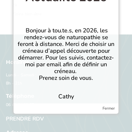
Non classé
Soins bien-être
Bonjour à tou.te.s, en 2026, les
rendez-vous de naturopathie se
feront à distance. Merci de choisir un
créneau d’appel découverte pour
démarrer. Pour les suivis, contactez-
Horaires
moi par email afin de définir un
créneau.
Lundi – Samedi :
Prenez soin de vous.
8h – 21h
Cathy
Téléphone
06 41 04 30 87
Fermer
PRENDRE RDV