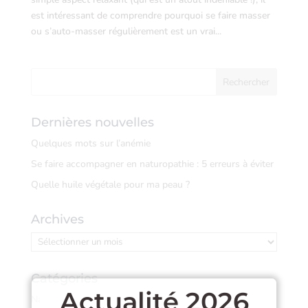
est intéressant de comprendre pourquoi se faire masser
ou s’auto-masser régulièrement est un vrai...
Dernières nouvelles
Quelques mots sur l’anémie
Se faire accompagner en naturopathie : 5 erreurs à éviter
Quelle huile végétale pour ma peau ?
Archives
Archives
Catégories
Actualité 2026
Naturopathie