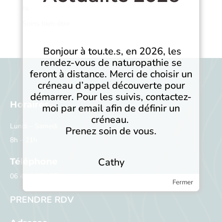
Non classé
Soins bien-être
Bonjour à tou.te.s, en 2026, les
rendez-vous de naturopathie se
feront à distance. Merci de choisir un
créneau d’appel découverte pour
démarrer. Pour les suivis, contactez-
Horaires
moi par email afin de définir un
créneau.
Lundi – Samedi :
Prenez soin de vous.
8h – 21h
Cathy
Téléphone
06 41 04 30 87
Fermer
PRENDRE RDV