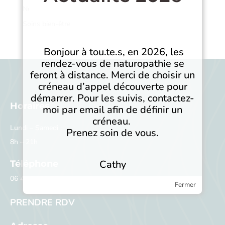
Non classé
Soins bien-être
Bonjour à tou.te.s, en 2026, les
rendez-vous de naturopathie se
feront à distance. Merci de choisir un
créneau d’appel découverte pour
démarrer. Pour les suivis, contactez-
Horaires
moi par email afin de définir un
créneau.
Lundi – Samedi :
Prenez soin de vous.
8h – 21h
Cathy
Téléphone
06 41 04 30 87
Fermer
PRENDRE RDV