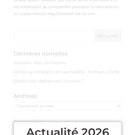
est intéressant de comprendre pourquoi se faire masser
ou s’auto-masser régulièrement est un vrai...
Dernières nouvelles
Quelques mots sur l’anémie
Se faire accompagner en naturopathie : 5 erreurs à éviter
Quelle huile végétale pour ma peau ?
Archives
Archives
Catégories
Actualité 2026
Naturopathie